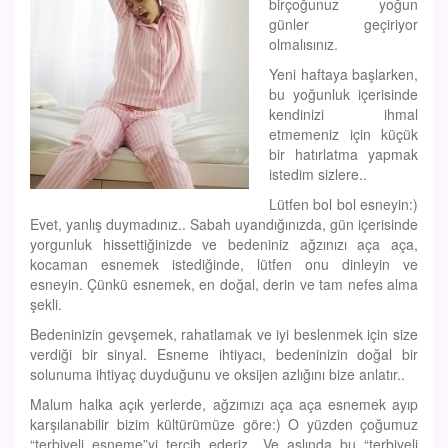
birçoğunuz yoğun
günler geçiriyor
olmalısınız.
Yeni haftaya başlarken,
bu yoğunluk içerisinde
kendinizi ihmal
etmemeniz için küçük
bir hatırlatma yapmak
istedim sizlere..
Lütfen bol bol esneyin:)
Evet, yanlış duymadınız.. Sabah uyandığınızda, gün içerisinde
yorgunluk hissettiğinizde ve bedeniniz ağzınızı aça aça,
kocaman esnemek istediğinde, lütfen onu dinleyin ve
esneyin. Çünkü esnemek, en doğal, derin ve tam nefes alma
şekli.
Bedeninizin gevşemek, rahatlamak ve iyi beslenmek için size
verdiği bir sinyal. Esneme ihtiyacı, bedeninizin doğal bir
solunuma ihtiyaç duyduğunu ve oksijen azlığını bize anlatır..
Malum halka açık yerlerde, ağzımızı aça aça esnemek ayıp
karşılanabilir bizim kültürümüze göre:) O yüzden çoğumuz
“terbiyeli esneme”yi tercih ederiz.. Ve aslında bu “terbiyeli