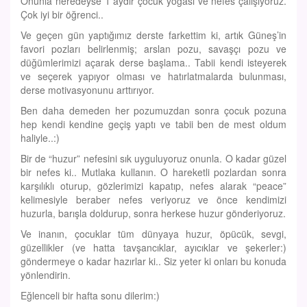
Onunla neredeyse 1 aydır çocuk yogası ve nefes çalışıyoruz.
Çok iyi bir öğrenci..
Ve geçen gün yaptığımız derste farkettim ki, artık Güneş’in
favori pozları belirlenmiş; arslan pozu, savaşçı pozu ve
düğümlerimizi açarak derse başlama.. Tabii kendi isteyerek
ve seçerek yapıyor olması ve hatırlatmalarda bulunması,
derse motivasyonunu arttırıyor.
Ben daha demeden her pozumuzdan sonra çocuk pozuna
hep kendi kendine geçiş yaptı ve tabii ben de mest oldum
haliyle..:)
Bir de “huzur” nefesini sık uyguluyoruz onunla. O kadar güzel
bir nefes ki.. Mutlaka kullanın. O hareketli pozlardan sonra
karşılıklı oturup, gözlerimizi kapatıp, nefes alarak “peace”
kelimesiyle beraber nefes veriyoruz ve önce kendimizi
huzurla, barışla doldurup, sonra herkese huzur gönderiyoruz.
Ve inanın, çocuklar tüm dünyaya huzur, öpücük, sevgi,
güzellikler (ve hatta tavşancıklar, ayıcıklar ve şekerler:)
göndermeye o kadar hazırlar ki.. Siz yeter ki onları bu konuda
yönlendirin.
Eğlenceli bir hafta sonu dilerim:)