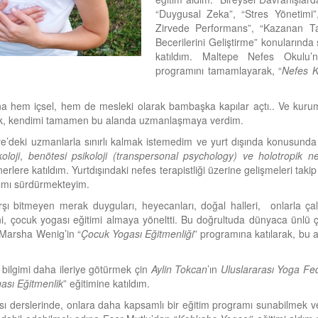
“Duygusal Zeka”, “Stres Yönetimi”
Zirvede Performans”, “Kazanan T
Becerilerini Geliştirme” konularında 
katıldım. Maltepe Nefes Okulu’
programını tamamlayarak, “
Nefes 
na hem içsel, hem de mesleki olarak bambaşka kapılar açtı.. Ve kurums
rak, kendimi tamamen bu alanda uzmanlaşmaya verdim.
ye’deki uzmanlarla sınırlı kalmak istemedim ve yurt dışında konusunda
koloji
,
benötesi psikoloji (transpersonal psychology) ve holotropik n
erlere katıldım. Yurtdışındaki nefes terapistliği üzerine gelişmeleri tak
mımı sürdürmekteyim.
şı bitmeyen merak duyguları, heyecanları, doğal halleri, onlarla ç
ni, çocuk yogası eğitimi almaya yöneltti. Bu doğrultuda dünyaca ünlü 
 Marsha Wenig’in “
Çocuk Yogası Eğitmenliği
” programına katılarak, bu
bilgimi daha ileriye götürmek çin
Aylin Tokcan
’ın
Uluslararası Yoga Fe
ası Eğitmenlik
” eğitimine katıldım.
ı derslerinde, onlara daha kapsamlı bir eğitim programı sunabilmek ve