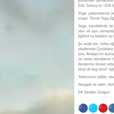
yöntemleri derslerime
Ediz Toksoy’un “
Orff 
Yoga çalışmalarına y
onaylı
“Temel Yoga Eğ
Yoga, hamilelerde de 
olan ve aynı zamanda 
Eğitimi
“ne katıldım ve
Şu anda ise, nefes eğ
okullarında
Çocuklara 
sıra, Antalya’nın kon
ve nefes tekniklerini 
derslerine devam ediy
stres ile baş etme
” eğ
Yollarımızın iyilikle, s
Sevgiyle ve sakin, deri
Elif Şandan Doygun