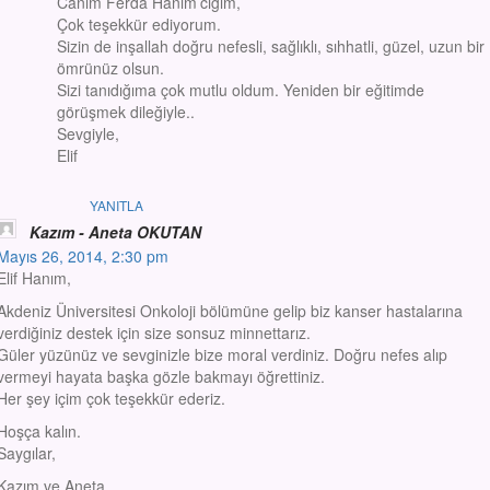
Canım Ferda Hanım’cığım,
Çok teşekkür ediyorum.
Sizin de inşallah doğru nefesli, sağlıklı, sıhhatli, güzel, uzun bir
ömrünüz olsun.
Sizi tanıdığıma çok mutlu oldum. Yeniden bir eğitimde
görüşmek dileğiyle..
Sevgiyle,
Elif
YANITLA
Kazım - Aneta OKUTAN
Mayıs 26, 2014, 2:30 pm
Elif Hanım,
Akdeniz Üniversitesi Onkoloji bölümüne gelip biz kanser hastalarına
verdiğiniz destek için size sonsuz minnettarız.
Güler yüzünüz ve sevginizle bize moral verdiniz. Doğru nefes alıp
vermeyi hayata başka gözle bakmayı öğrettiniz.
Her şey içim çok teşekkür ederiz.
Hoşça kalın.
Saygılar,
Kazım ve Aneta