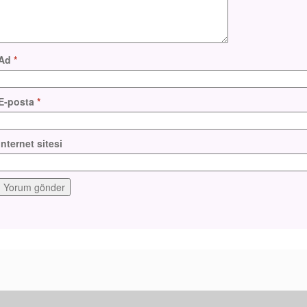
Ad
*
E-posta
*
İnternet sitesi