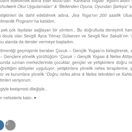
 dahil edebilmek adına Eser Mutlu’dan “
Kahkaha Yogası
” eğitimi aldı
Schulwerk Okul Uygulamaları” & “Bedenden Oyuna, Oyundan Şarkıya”
se
etişkinleri de dahil edebilmek adına,
Jiva Yoga’nın 200 saatlik
Ulus
itmenlik Programı”na
katıldım.
pek çok faydalar sağlayan bir yöntem.. Bu doğrultuda deneyimli ham
doula olan Sevgili Ayca Yılmaz Gülseven ve Sevgili Nur Sakallı’nın “
 bu alanda da dersler vermeye başladım.
itmenliği geçmişimle beraber Çocuk – Gençlik Yogası’nı birleştirerek,
– Gençlere yönelik yürüttüğüm “
Çocuk – Gençlik Yogası & Nefes Atöly
usunda uzman merkezlerinde çocuklar, gençler ve yetişkinlere doğru n
öğrettiğim atölyeler uyguluyor; yetişkinlere yönelik nefes terapilerine
or ve kurumlara yönelik “
Doğru nefes alma & Nefes teknikleri ve Kahk
itimleri veriyorum.
evgiyle kesişmesi dileğiyle..
n nefeslerle kalın..♥