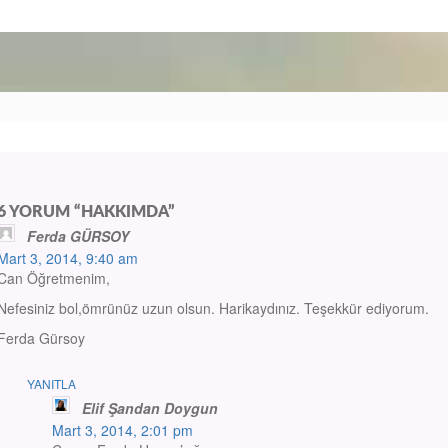
6 YORUM “HAKKIMDA”
Ferda GÜRSOY
Mart 3, 2014, 9:40 am
Can Öğretmenim,
Nefesiniz bol,ömrünüz uzun olsun. Harikaydınız. Teşekkür ediyorum.
Ferda Gürsoy
YANITLA
Elif Şandan Doygun
Mart 3, 2014, 2:01 pm