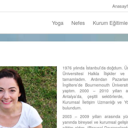
Anasayf
Yoga
Nefes
Kurum Eğitimle
1976 yılında İstanbul’da doğdum. Ün
Üniversitesi Halkla İlişkiler v
tamamladım. Ardından Pazarlam
İngiltere’de Bournemouth Üniversit
yaptım. 2000 – 2010 yılları a
Antalya’da, çeşitli sektörlerde,
Kurumsal İletişim Uzmanlığı ve Yön
bulundum.
2003 – 2009 yılları arasında yür
yanında bireysel ve kurumsal geliş
eğitim aldım. “Bireysel Davranışlarda