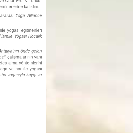
m ve Onur Erol & Tuncer
minerlerine katıldım.
lararası Yoga Alliance
ile yogası eğitmenleri
Hamile Yogası Hocalık
Antalya’nın önde gelen
esi
” çalışmalarının yanı
efes alma yöntemlerini
, yoga ve hamile yogası
aha yogasıyla kaygı ve