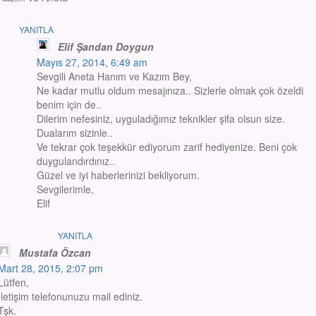
YANITLA
Elif Şandan Doygun
Mayıs 27, 2014, 6:49 am
Sevgili Aneta Hanım ve Kazım Bey,
Ne kadar mutlu oldum mesajınıza.. Sizlerle olmak çok özeldi
benim için de..
Dilerim nefesiniz, uyguladığımız teknikler şifa olsun size.
Dualarım sizinle..
Ve tekrar çok teşekkür ediyorum zarif hediyenize. Beni çok
duygulandırdınız..
Güzel ve iyi haberlerinizi bekliyorum.
Sevgilerimle,
Elif
YANITLA
Mustafa Özcan
Mart 28, 2015, 2:07 pm
Lütfen,
İletişim telefonunuzu mail ediniz.
Tşk.