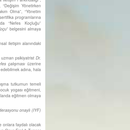
, “Değişim Yönetirken
akım Olma”, “Yönetim
sertifika programlarına
nda “Nefes Koçluğu”
Koçu
” belgesini almaya
al iletişim alanındaki
 uzman psikiyatrist
Dr.
efes çalışması
üzerine
ip edebilmek adına, hala
alışma tutkumun temeli
çocuk yogası eğitmeni,
 alanda eğitmen olmaya
derasyonu onaylı (IYF)
 onlara faydalı olacak