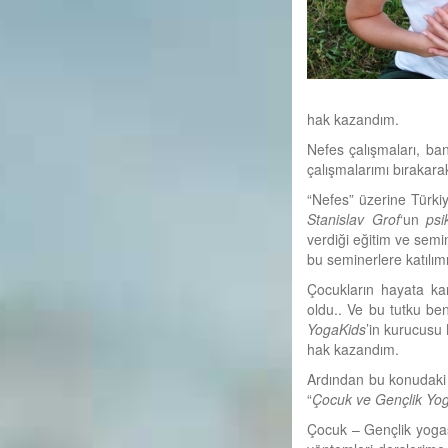
hak kazandım.
Nefes çalışmaları, ba
çalışmalarımı bıraka
“Nefes” üzerine Türki
Stanislav Grof
‘un
psi
verdiği eğitim ve semin
bu seminerlere katılı
Çocukların hayata kar
oldu.. Ve bu tutku be
YogaKids
’in kurucusu
hak kazandım.
Ardından bu konudaki 
“
Çocuk ve Gençlik Yog
Çocuk – Gençlik yogas