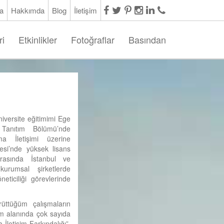
a
Hakkımda
Blog
İletişim
ri
Etkinlikler
Fotoğraflar
Basından
iversite eğitimimi Ege
e Tanıtım Bölümü’nde
a İletişimi üzerine
esi’nde yüksek lisans
rasında İstanbul ve
 kurumsal şirketlerde
eticiliği görevlerinde
üttüğüm çalışmaların
im alanında çok sayıda
 İletişim Farkındalığı”,