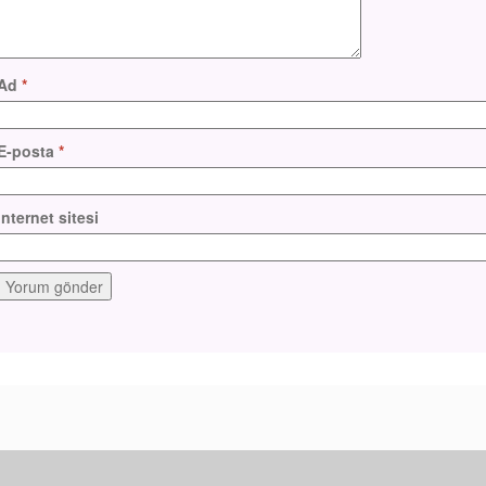
Ad
*
E-posta
*
İnternet sitesi