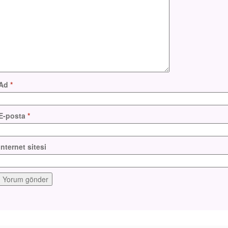
Ad
*
E-posta
*
İnternet sitesi