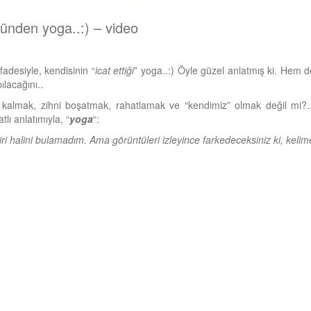
ünden yoga..:) – video
fadesiyle, kendisinin “
icat ettiği
” yoga..:) Öyle güzel anlatmış ki. Hem 
ılacağını..
almak, zihni boşatmak, rahatlamak ve “kendimiz” olmak değil mi?.. 
tlı anlatımıyla, “
yoga
“:
ri halini bulamadım. Ama görüntüleri izleyince farkedeceksiniz ki, kelim