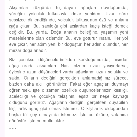
Akşamları rüzgârda hışırdayan ağaçları duyduğumda,
yüreğim yolculuk tutkusuyla dolar yeniden. Uzun süre
sessizce dinlendiğimde, yolculuk tutkusunun özü ve anlamı
ışığa çıkar. Bu, sanıldığı gibi acılardan kaçış isteği demek
değildir. Bu, yurda, Doğa ananın belleğine, yaşamın yeni
meselelerine olan özlemdir. Bu, eve götürür insanı. Her yol
eve çıkar, her adım yeni bir doğuştur, her adım ölümdür, her
mezar doğa anadır.
Biz çocuksu düşüncelerimizden korktuğumuzda, hışırdar
ağaç orada akşamları. Nasıl bizden uzun yaşıyorlarsa,
öylesine uzun düşünceleri vardır ağaçların; uzun soluklu ve
sakin. Onların dediğini gerçekten anlamadığımız sürece,
bizden daha akıllı görünürler. Fakat eğer agaçları duymayı
öğrenirsek, işte o zaman özellikle düşüncelerimizin kısırlığı,
aceleciligi ve çocukça telaşının, eşsiz bir neşe kaynağı
olduğunu görürüz. Ağaçların dediğini gerçekten duyabilen
kişi, artık ağaç gibi olmak istemez. O kişi artık oldugundan
başka bir şey olmayı da istemez. İşte bu özüne, vatanına
dönüştür. İşte bu mutluluktur.
* * *