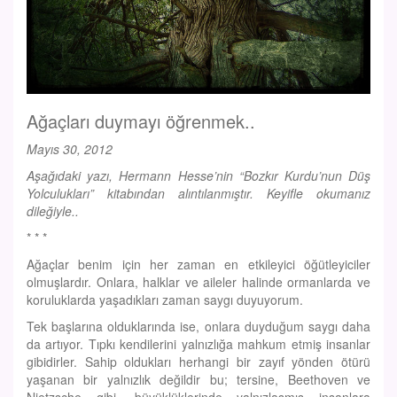
Ağaçları duymayı öğrenmek..
Mayıs 30, 2012
Aşağıdaki yazı, Hermann Hesse’nin “Bozkır Kurdu’nun Düş
Yolculukları” kitabından alıntılanmıştır. Keyifle okumanız
dileğiyle..
* * *
Ağaçlar benim için her zaman en etkileyici öğütleyiciler
olmuşlardır. Onlara, halklar ve aileler halinde ormanlarda ve
koruluklarda yaşadıkları zaman saygı duyuyorum.
Tek başlarına olduklarında ise, onlara duyduğum saygı daha
da artıyor. Tıpkı kendilerini yalnızlığa mahkum etmiş insanlar
gibidirler. Sahip oldukları herhangi bir zayıf yönden ötürü
yaşanan bir yalnızlık değildir bu; tersine, Beethoven ve