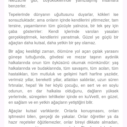
Nietzsche gibi, büyüklüklerinde yalnızlaşmış insanlara
benzerler.
Tepelerinde dünyanın uğultusunu duyarlar, kökleri ise
sonsuzluktadır; ama onların içinde kendilerini yitirmezler, tam
tersine, yaşamlarının tüm gücüyle yalnızca, bir tek şey için
çaba gösterirler: Kendi içlerinde varolan yasaları
gerçekleştirmek, kendilerini yansıtmak. Güzel ye güçlü bir
ağaçtan daha kutsal, daha yetkin bir şey olamaz.
Bir ağaç kesildigi zaman, ölümüne yol açan çıplak yarasını
güneşe tuttuğunda, gövdesi ve mezar taşının aydınlık
halkalarında onun tüm öyküsünü okumak mümkündür: yaş
halkalarında ve budaklarında, tüm savaşımı, tüm acıları, tüm
hastalıkları, tüm mutluluk ve gelişimi harfi harfine yazılıdır,
verimsiz yıllar, bereketli yıllar, atlatılan saldırılar, uzun süren
fırtınalar, hepsi! Ve her köylü çocuğu, en sert ve en soylu
odunun, en dar halkalısı olduğunu, dağların yüksek
yerlerinde, süregelen tehlikeler içinde en kuVvetli, en güzel,
en sağlam ve en yetkin ağaçların yetiştiğini bilir.
Ağaçlar kutsal varlıklardır. Onlarla konuşmasını, onları
işitmesini bilen, gerçeği de yakalar. Onlar öğretiler ya da
hazır reçeteler öğütlemezler, onlar bireyi dikkate almadan,