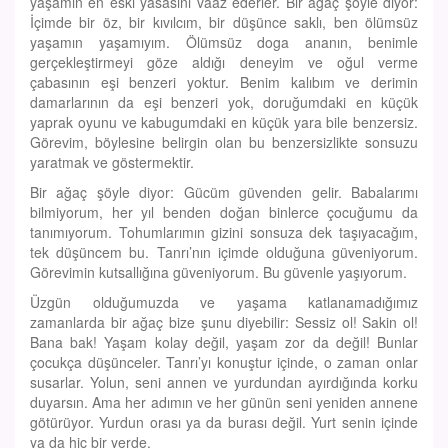
yaşamın en eski yasasını vaaz ederler. Bir ağaç şöyle diyor:
İçimde bir öz, bir kıvılcım, bir düşünce saklı, ben ölümsüz
yaşamın yaşamıyım. Ölümsüz doga ananın, benimle
gerçekleştirmeyi göze aldığı deneyim ve oğul verme
çabasının eşi benzeri yoktur. Benim kalıbım ve derimin
damarlarının da eşi benzeri yok, doruğumdaki en küçük
yaprak oyunu ve kabugumdaki en küçük yara bile benzersiz.
Görevim, böylesine belirgin olan bu benzersizlikte sonsuzu
yaratmak ve göstermektir.
Bir ağaç şöyle diyor: Gücüm güvenden gelir. Babalarımı
bilmiyorum, her yıl benden doğan binlerce çocuğumu da
tanımıyorum. Tohumlarımın gizini sonsuza dek taşıyacağım,
tek düşüncem bu. Tanrı’nın içimde olduğuna güveniyorum.
Görevimin kutsallığına güveniyorum. Bu güvenle yaşıyorum.
Üzgün olduğumuzda ve yaşama katlanamadığımız
zamanlarda bir ağaç bize şunu diyebilir: Sessiz ol! Sakin ol!
Bana bak! Yaşam kolay değil, yaşam zor da değil! Bunlar
çocukça düşünceler. Tanrı’yı konuştur içinde, o zaman onlar
susarlar. Yolun, seni annen ve yurdundan ayırdığında korku
duyarsın. Ama her adımın ve her günün seni yeniden annene
götürüyor. Yurdun orası ya da burası değil. Yurt senin içinde
ya da hiç bir yerde.