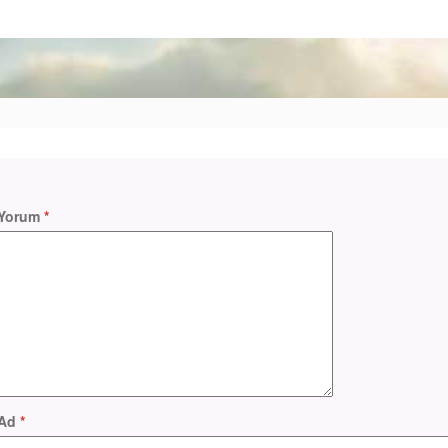
Yorum
*
Ad
*