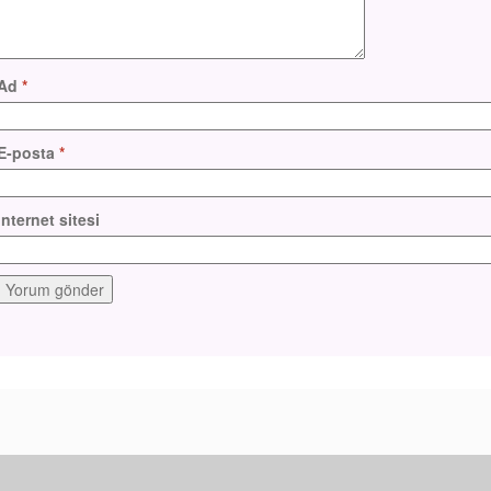
Ad
*
E-posta
*
İnternet sitesi