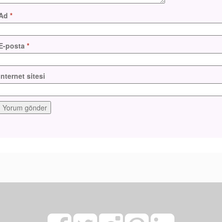
Ad
*
E-posta
*
İnternet sitesi