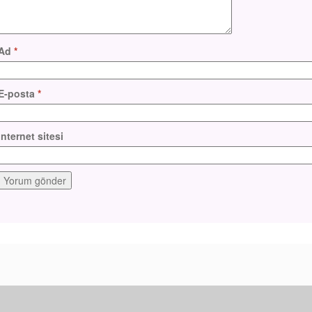
Ad
*
E-posta
*
İnternet sitesi