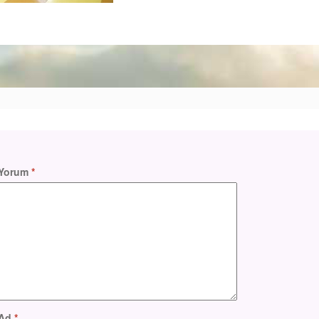
Yorum
*
Ad
*